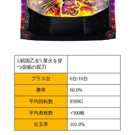
L戦国乙女5 業火を穿
つ宿焔の双刃
プラス台
6台/10台
勝率
60.0%
平均回転数
8599G
平均差枚数
+500枚
出玉率
101.9%