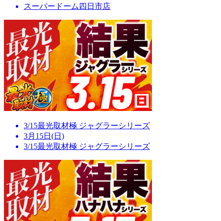
スーパードーム四日市店
3/15最光取材極 ジャグラーシリーズ
3月15日(日)
3/15最光取材極 ジャグラーシリーズ