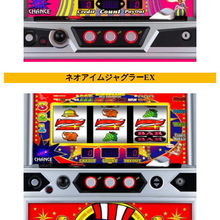
ネオアイムジャグラーEX