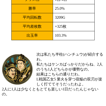
勝率
25.0%
平均回転数
3209G
平均差枚数
+325枚
出玉率
103.3%
次は私たち半柱(ハンチュウ)が紹介する
わ。
私たちはケンカばっかりだからね、2人
のうち1人どちらかが優勢なの。
結果はこちらの通りだわ。
L戦国乙女5 業火を穿つ宿焔の双刃が楽
しく打ててそうだったわよ。
2人に1人は少なくともとても楽しい1日だったんじゃない
の。