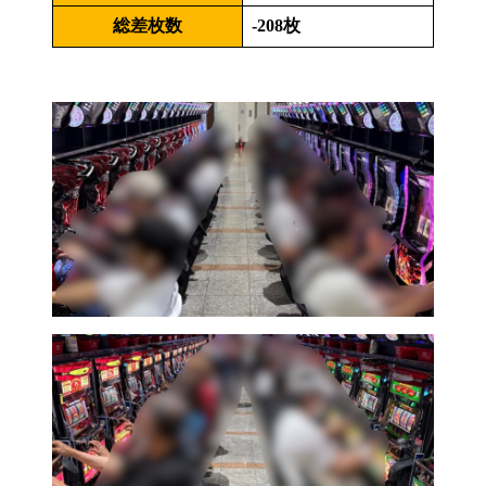
総差枚数
-208枚