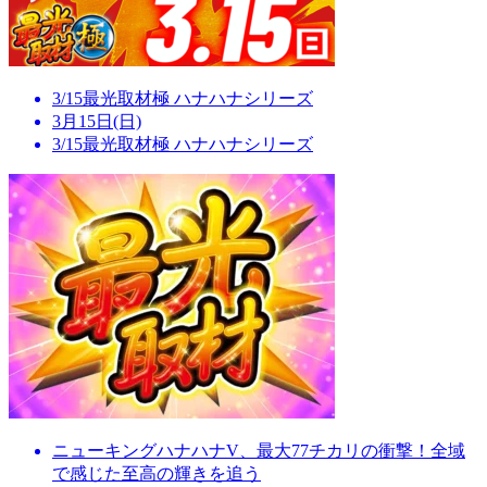
3/15最光取材極 ハナハナシリーズ
3月15日(日)
3/15最光取材極 ハナハナシリーズ
ニューキングハナハナV、最大77チカリの衝撃！全域
で感じた至高の輝きを追う