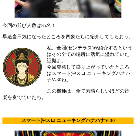
今回の並び人数は85名！
早速当日気になったところを四象たちに紹介してもらおう。
私、全照(ゼンテラス)が紹介するという
はその全ての場所に活気に溢れていた
証拠よ。
今回突発して盛り上がっていたところ
はスマート沖スロ ニューキングハナハ
ナV-30ね。
この機種は、全て素晴らしいほどの音
楽を奏でていたわ。
スマート沖スロ ニューキングハナハナV-30