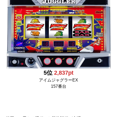
5位
2,837pt
アイムジャグラーEX
157番台