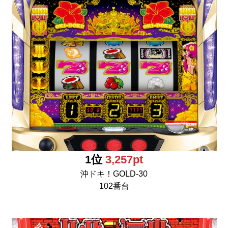
1位
3,257pt
沖ドキ！GOLD-30
102番台