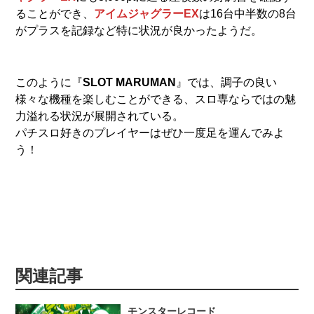
ることができ、
アイムジャグラーEX
は16台中半数の8台
がプラスを記録など特に状況が良かったようだ。
このように『
SLOT MARUMAN
』では、調子の良い
様々な機種を楽しむことができる、スロ専ならではの魅
力溢れる状況が展開されている。
パチスロ好きのプレイヤーはぜひ一度足を運んでみよ
う！
関連記事
モンスターレコード