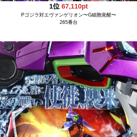
1位
67,110pt
Pゴジラ対エヴァンゲリオン〜G細胞覚醒〜
265番台