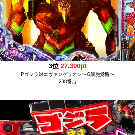
3位
27,390pt
Pゴジラ対エヴァンゲリオン〜G細胞覚醒〜
238番台