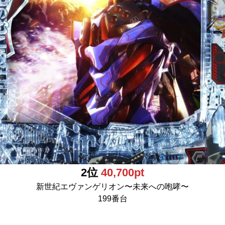
2位
40,700pt
新世紀エヴァンゲリオン〜未来への咆哮〜
199番台