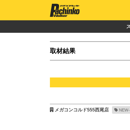
取材結果
メガコンコルド555西尾店
NEW-