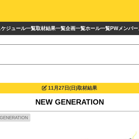
スケジュール一覧
取材結果一覧
企画一覧
ホール一覧
PWメンバー
11月27日(日)取材結果
NEW GENERATION
GENERATION