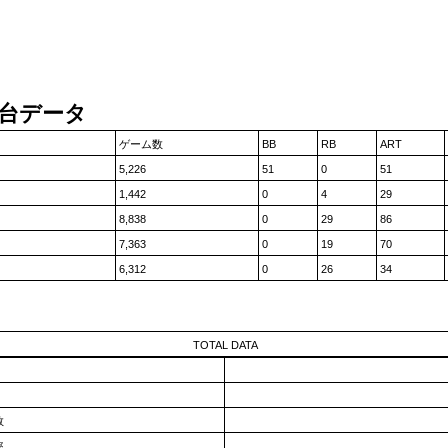
台データ
ゲーム数
BB
RB
ART
5,226
51
0
51
1,442
0
4
29
8,838
0
29
86
7,363
0
19
70
6,312
0
26
34
TOTAL DATA
数
率