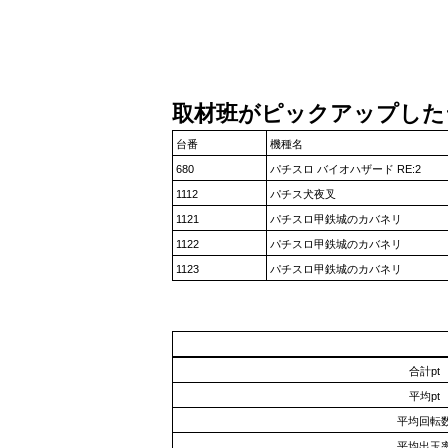
取材班がピックアップした
台番
機種名
680
パチスロ バイオハザード RE:2
1112
パチス犬夜叉
1121
パチスロ甲鉄城のカバネリ
1122
パチスロ甲鉄城のカバネリ
1123
パチスロ甲鉄城のカバネリ
合計pt
平均pt
平均回転
平均出玉