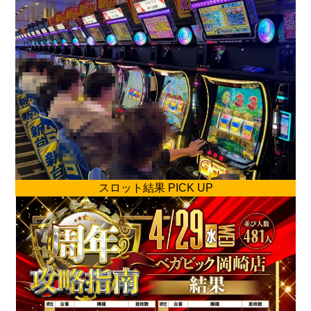
スロット結果 PICK UP