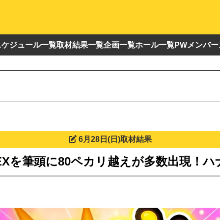
スケジュール一覧
取材結果一覧
企画一覧
ホール一覧
PWメンバー
6月28日(日)取材結果
Xを筆頭に80ペカリ越えが多数出現！