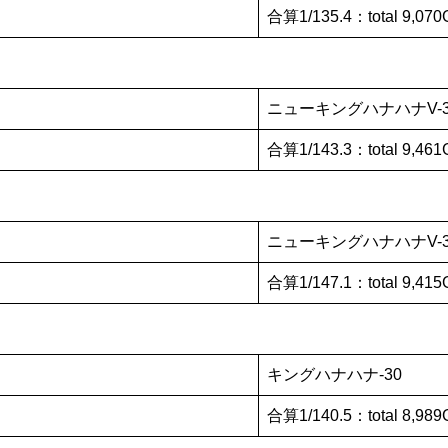
合算1/135.4：total 9,070
ニューキングハナハナV-3
合算1/143.3：total 9,461
ニューキングハナハナV-3
合算1/147.1：total 9,415
キングハナハナ-30
合算1/140.5：total 8,989