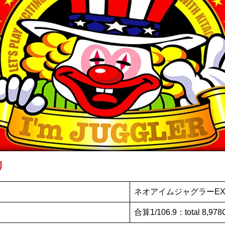
リ
ネオアイムジャグラーE
合算1/106.9：total 8,978