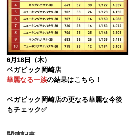
6月18日（木）
ベガビック岡崎店
華麗なる一族
の結果はこちら！
ベガビック岡崎店の更なる華麗な今後
もチェック✅
関連記事