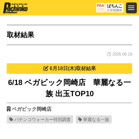
取材結果
2026.06.19
6月18日(木)取材結果
6/18 ベガビック岡崎店 華麗なる一
族 出玉TOP10
ベガビック岡崎店
パチンコウォーカー特別調査
華麗なる一族