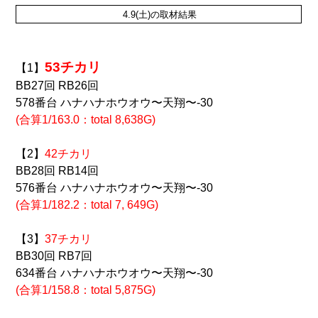
4.9
(土)の取材結果
53チカリ
【1】
BB27回 RB26回
578番台 ハナハナホウオウ〜天翔〜-30
(合算1/163.0：total 8,638G)
【2】
42チカリ
BB28回 RB14回
576番台 ハナハナホウオウ〜天翔〜-30
(合算1/182.2：total 7, 649G)
【3】
37チカリ
BB30回 RB7回
634番台 ハナハナホウオウ〜天翔〜-30
(合算1/158.8：total 5,875G)