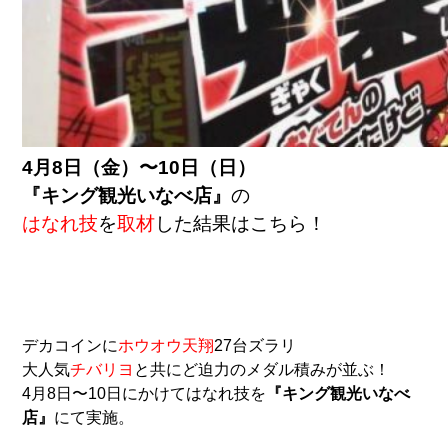
4月8日（金）〜10日（日）
『キング観光いなべ店』
の
はなれ技
を
取材
した結果はこちら！
デカコインに
ホウオウ天翔
27台ズラリ
大人気
チバリヨ
と共にど迫力のメダル積みが並ぶ！
4月8日〜10日にかけてはなれ技を
『キング観光いなべ
店』
にて実施。