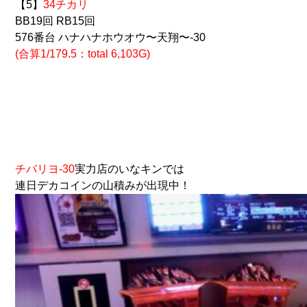
【5】
34チカリ
BB19回 RB15回
576番台 ハナハナホウオウ〜天翔〜-30
(合算1/179.5：total 6,103G)
チバリヨ-30
実力店のいなキンでは
連日デカコインの山積みが出現中！