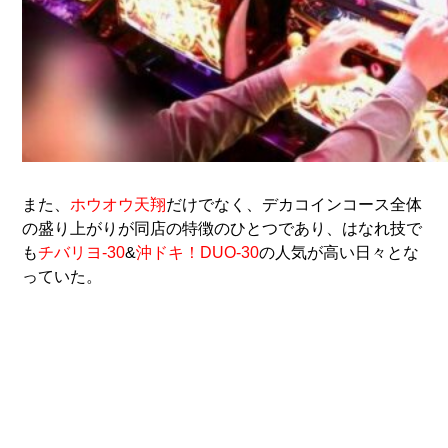
また、
ホウオウ天翔
だけでなく、デカコインコース全体
の盛り上がりが同店の特徴のひとつであり、はなれ技で
も
チバリヨ-30
&
沖ドキ！DUO-30
の人気が高い日々とな
っていた。