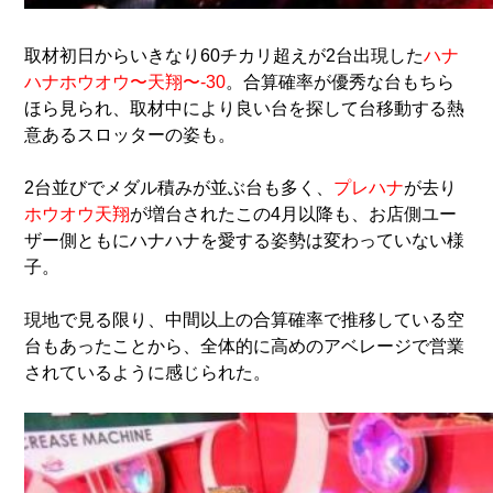
取材初日からいきなり60チカリ超えが2台出現した
ハナ
ハナホウオウ〜天翔〜-30
。合算確率が優秀な台もちら
ほら見られ、取材中により良い台を探して台移動する熱
意あるスロッターの姿も。
2台並びでメダル積みが並ぶ台も多く、
プレハナ
が去り
ホウオウ天翔
が増台されたこの4月以降も、お店側ユー
ザー側ともにハナハナを愛する姿勢は変わっていない様
子。
現地で見る限り、中間以上の合算確率で推移している空
台もあったことから、全体的に高めのアベレージで営業
されているように感じられた。