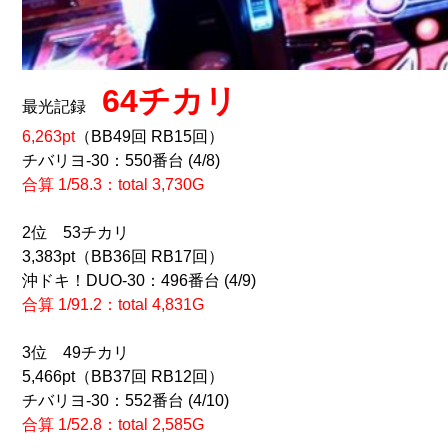
64チカリ
最光記録
6,263pt
（BB49回 RB15回）
チバリヨ-30：550番台 (4/8)
合算 1/58.3：total 3,730G
2位 53
チカリ
3,383pt（BB36回 RB17回）
沖ドキ！DUO-30：496番台 (4/9)
合算 1/91.2：total 4,831G
3位
49チカリ
5,466pt（BB37回 RB12回）
チバリヨ-30：552番台 (4/10)
合算 1/52.8：total 2,585G