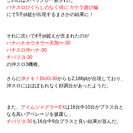
この日はスペックが一新された
パチスロひぐらしのなく頃に カケラ遊び編
にて5千pt超が出現するまさかの結果に！
それに次いで4千pt超えが生まれたのが
ハナハナホウオウ〜天翔〜-30
パチスロ沖ハナ-30
チバリヨ-30
の沖スロ3機種。
さらに
沖ドキ！DUO-30
からも2,186ptが出現しており、
沖スロにはほぼもれなく好調台があったようだ。
また、
アイムジャグラーEX
は16台中10台がプラス台と
なる高いアベレージを披露し、
チバリヨ-30
も16台中9台プラスと良い結果が並んだ。