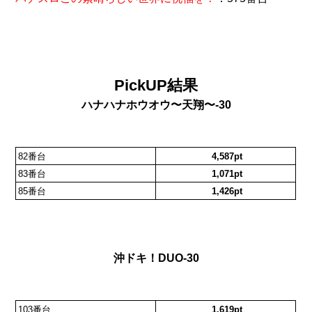
PickUP結果
ハナハナホウオウ〜天翔〜-30
82番台
4,587pt
83番台
1,071pt
85番台
1,426pt
沖ドキ！DUO-30
103番台
1,619pt