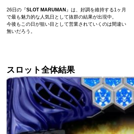
26日の『
SLOT MARUMAN
』は、好調を維持する1ヶ月
で最も魅力的な人気日として抜群の結果が出現中。
今後もこの日が狙い目として営業されていくのは間違い
無いだろう。
スロット全体結果