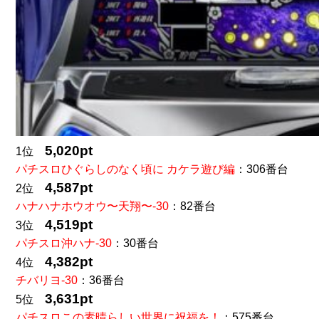
5,020pt
1位
パチスロひぐらしのなく頃に カケラ遊び編
：306番台
4,587pt
2位
ハナハナホウオウ〜天翔〜-30
：82番台
4,519pt
3位
パチスロ沖ハナ-30
：30番台
4,382pt
4位
チバリヨ-30
：36番台
3,631pt
5位
パチスロこの素晴らしい世界に祝福を！
：575番台