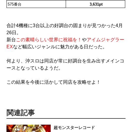
575番台
3,631pt
合計4機種に3台以上の好調台の固まりが見つかった4月
26日。
新台
この素晴らしい世界に祝福を！
や
アイムジャグラー
EX
など幅広いジャンルに魅力がある日だった。
何より、沖スロは同店が常に好調台を生み出すメインコ
ースとなっているようだ。
この結果を今後に活かして同店を攻略せよ！
関連記事
超モンスターレコード