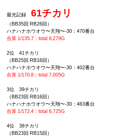
61チカリ
最光記録
（BB35回 RB26回）
ハナハナホウオウ〜天翔〜-30：470番台
合算 1/135.7：total 8,279G
2位 41チカリ
（BB25回 RB16回）
ハナハナホウオウ〜天翔〜-30：402番台
合算 1/170.8：total 7,005G
3位 39チカリ
（BB23回 RB16回）
ハナハナホウオウ〜天翔〜-30：463番台
合算 1/172.4：total 6,725G
4位 38チカリ
（BB23回 RB15回）