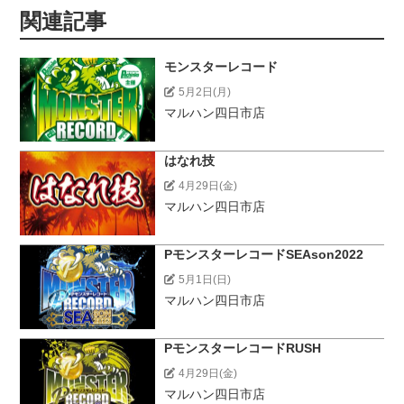
関連記事
モンスターレコード
5月2日(月)
マルハン四日市店
はなれ技
4月29日(金)
マルハン四日市店
PモンスターレコードSEAson2022
5月1日(日)
マルハン四日市店
PモンスターレコードRUSH
4月29日(金)
マルハン四日市店