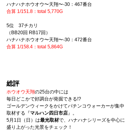
ハナハナホウオウ〜天翔〜-30：467番台
合算 1/151.8：total 5,770G
5位 37チカリ
（BB20回 RB17回）
ハナハナホウオウ〜天翔〜-30：472番台
合算 1/158.4：total 5,864G
総評
ホウオウ天翔
の25台の中には
毎日どこかで好調台が発掘できる!?
ゴールデンウィークをかけてパチンコウォーカーが集中
取材する『
マルハン四日市店
』。
5月1日（日）は
最光取材
で、ハナハナシリーズを中心に
盛り上がった光景をチェック！