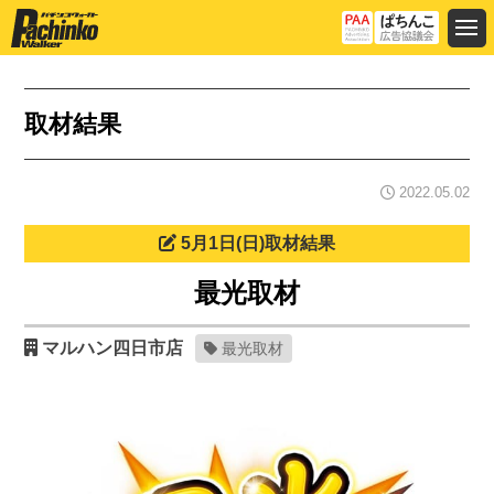
取材結果
2022.05.02
5月1日(日)取材結果
最光取材
マルハン四日市店
最光取材