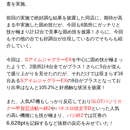
査を実施。
前回の実施で絶好調な結果を披露した同店に、期待が高
まる中実施した固め技だが、今回も6箇所にガッチリと
技が極まり計12台で見事な固め技を披露！さらに、今回
もその他の台でも好調台が出現しているのでそちらも紹
介していく。
今回は、
SアイムジャグラーEX
を中心に固め技が極まっ
たようで、2箇所計4台全てがプラス！さらに5台が並ん
で盛り上がりを見せたのだが、それだけでは収まらず16
台ある
SアイムジャグラーEX
の9台がプラスとなってお
り出率はなんと105.2%と好感触な状況を披露！
また、人気AT機もしっかり反応しており
SLOTバジリス
ク〜甲賀忍法帖〜絆2
や
パチスロ頭文字D
といった人気
の高い機種にも技が極まり、
バジ絆2
では圧巻の
6,628pt
を記録するなど抜群の反応をみせていた！