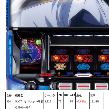
台番
機種名
ゲーム数
BB
RB
ART
差枚
出率
384
SLOTバジリスク〜甲賀
9,223
75
54
+6,628pt
121.4%
忍法帖〜絆2