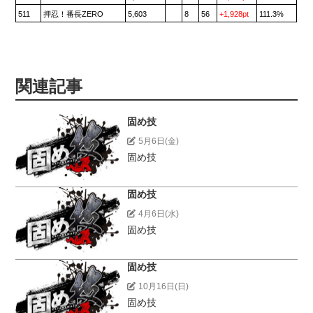
511
押忍！番長ZERO
5,603
8
56
+1,928pt
111.3%
関連記事
固め技
5月6日(金)
固め技
固め技
4月6日(水)
固め技
固め技
10月16日(日)
固め技