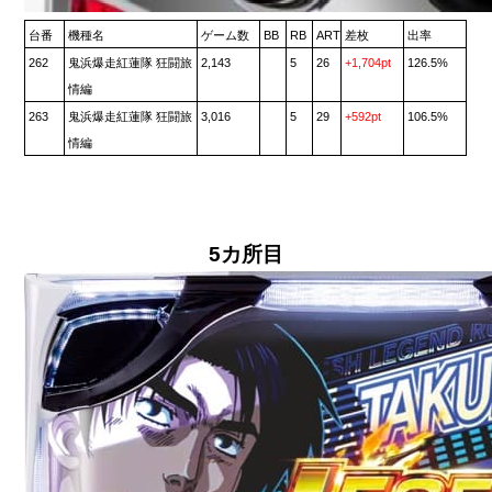
台番
機種名
ゲーム数
BB
RB
ART
差枚
出率
262
鬼浜爆走紅蓮隊 狂闘旅
2,143
5
26
+1,704pt
126.5%
情編
263
鬼浜爆走紅蓮隊 狂闘旅
3,016
5
29
+592pt
106.5%
情編
5カ所目