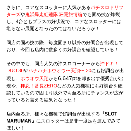
さらに、コアなスロッターに人気がある
パチスロドリフ
ターズ
や
鬼浜爆走紅蓮隊 狂闘旅情編
でも固め技が炸裂
し、4台ともプラスの好状況で、コアなスロッターには
堪らない展開となったのではないだろうか！
同店の固め技の際、毎度固まり以外の好調台が出現して
おり、今回も店内に数多くの好調台を確認している！
その中でも、同店人気の沖スロコーナーから
沖ドキ！
DUO-30
や
ハナハナホウオウ〜天翔〜-30
にも好調台が出
6,647pt
現し、
ホウオウ天翔
から
を叩き出す優秀台が出
現や、
押忍！番長ZERO
などの人気機種にも好調台を確
認しているので固まり以外でも至る所にチャンスが広が
っていると言える結果となった！
店内至る所、様々な機種で好調台が出現する
『SLOT
MARUMAN』
にスロッターは是非一度足を運んでみて
ほしい！