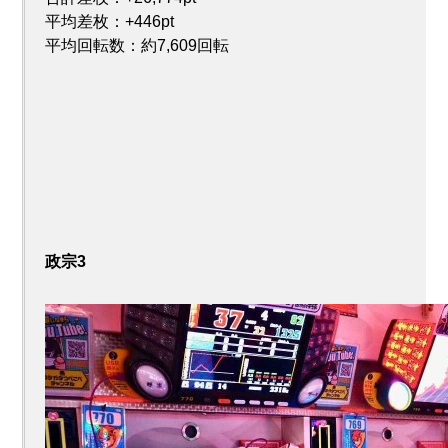
平均差枚：+446pt
平均回転数：約7,609回転
政宗3