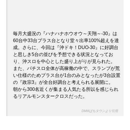
毎月大盛況の『ハナハナホウオウ～天翔～-30』は
60台中33台プラス台となり堂々出率100%超えを達
成。さらに、今回は『沖ドキ！DUO-30』に好調台
と思しき5台の並びを予想できる状況となってお
り、沖スロを中心とした盛り上がりが見られた。
また、パチスロ全体が高稼働の中で、スランプが荒
い仕様のためプラス台が1台のみとなったが3台設置
の『政宗3』が全台好調台と考えられる展開に。
朝から300名近くが集まる人気たる所以を感じられ
るリアルモンスタークロスだった。
DMMぱちタウンより引用