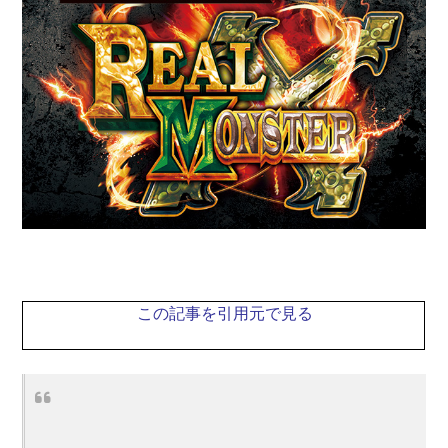
この記事を引用元で見る