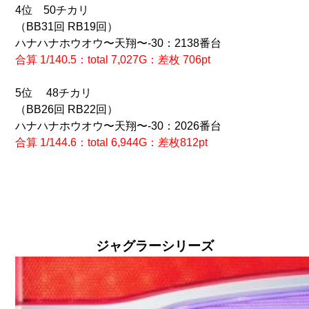
4位 50チカリ
（BB31回 RB19回）
ハナハナホウオウ〜天翔〜-30：2138番台
合算 1/140.5：total 7,027G：差枚 706pt
5位 48チカリ
（BB26回 RB22回）
ハナハナホウオウ〜天翔〜-30：2026番台
合算 1/144.6：total 6,944G：差枚812pt
ジャグラーシリーズ