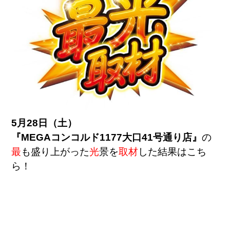
5月28日（土）
『MEGAコンコルド1177大口41号通り店』
の
最
も盛り上がった
光
景を
取材
した結果はこち
ら！