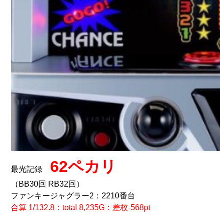
62ペカリ
最光記録
（BB30回 RB32回）
ファンキージャグラー2：2210番台
合算 1/132.8：total 8,235G：差枚-568pt