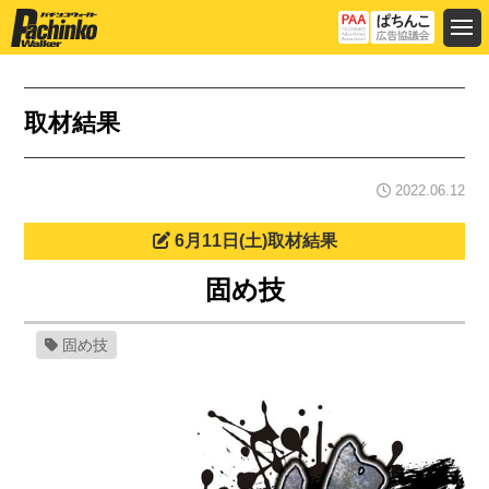
取材結果
2022.06.12
6月11日(土)取材結果
固め技
固め技