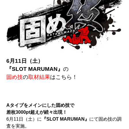
6月11日（土）
『SLOT MARUMAN』
の
固め技
の
取材結果
はこちら！
Aタイプをメインにした固め技で
差枚3000pt超えが続々出現！
6月11日（土）に
『SLOT MARUMAN』
にて固め技の調
査を実施。