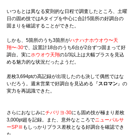
いつもとは異なる変則的な日程で調査したところ、土曜
日の固め技ではAタイプを中心に合計5箇所の好調台の
固まりを確認することができた。
しかも、5箇所のうち3箇所が
ハナハナホウオウ〜天
翔〜-30
で、設置計18台のうち6台が2台ずつ固まって好
調台。実に
ホウオウ天翔
の1/3以上は大幅プラスを見込
める魅力的な状況だったようだ。
差枚3,694ptの高記録が出現したのも決して偶然ではな
いだろう。週末営業で好調台を見込める『
スロマン
』の
実力を再認識できた。
さらにおなじみに
チバリヨ-30
にも固め技が極まり差枚
3,000pt超を記録。また、意外なところで
ニューパルサ
ーSPⅢ
もしっかりプラス差枚となる好調台を確認でき
た。