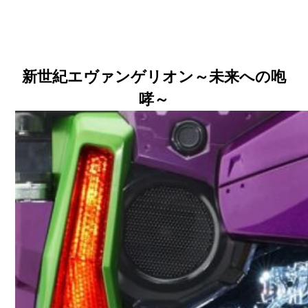
新世紀エヴァンゲリオン～未来への咆
哮～