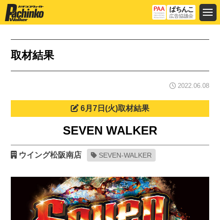
取材結果
2022.06.08
6月7日(火)取材結果
SEVEN WALKER
ウイング松阪南店
SEVEN-WALKER