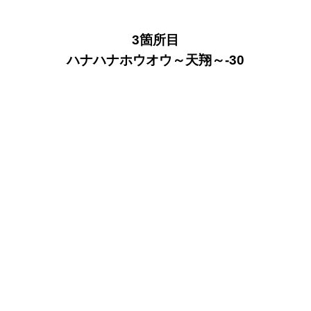
3箇所目
ハナハナホウオウ～天翔～-30