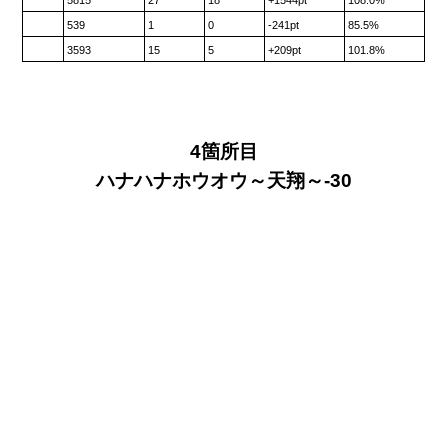
539
1
0
-241pt
85.5%
3593
15
5
+209pt
101.8%
4箇所目
ハナハナホウオウ～天翔～-30