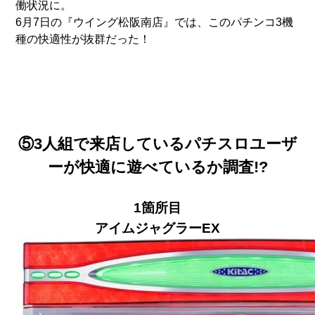
働状況に。
6月7日の『ウイング松阪南店』では、このパチンコ3機
種の快適性が抜群だった！
⑤3人組で来店しているパチスロユーザ
ーが快適に遊べているか調査!?
1箇所目
アイムジャグラーEX