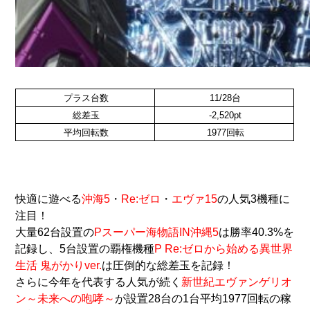
プラス台数
11/28台
総差玉
-2,520pt
平均回転数
1977回転
快適に遊べる
沖海5
・
Re:ゼロ
・
エヴァ15
の人気3機種に
注目！
大量62台設置の
Pスーパー海物語IN沖縄5
は勝率40.3%を
記録し、5台設置の覇権機種
P Re:ゼロから始める異世界
生活 鬼がかりver.
は圧倒的な総差玉を記録！
さらに今年を代表する人気が続く
新世紀エヴァンゲリオ
ン～未来への咆哮～
が設置28台の1台平均1977回転の稼