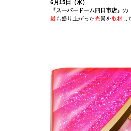
6月15日（水）
『スーパードーム四日市店』
の
最
も盛り上がった
光
景を
取材
し