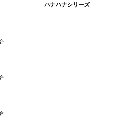
ハナハナシリーズ
番台
番台
番台