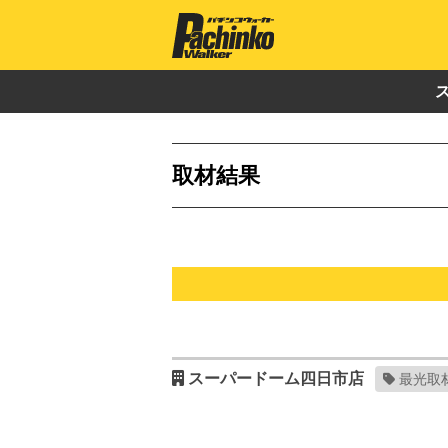
取材結果
スーパードーム四日市店
最光取