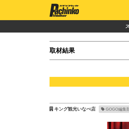
取材結果
キング観光いなべ店
GOGO編集