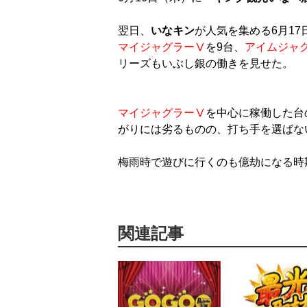
翌日、
いなキン
が人気を集める6月1
マイジャグラーⅤ
を9台、
アイムジャグ
リーズもいぶし銀の働きを見せた。
マイジャグラーⅤ
を中心に稼働した台
がりには劣るものの、打ち手を選ばな
梅雨時で遊びに行くのも億劫になる時
関連記事