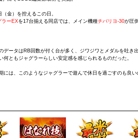
7日（金）を控えるこの日。
ラーEX
を17台揃える同店では、メイン機種
チバリヨ-30
が圧
のデータはRB回数が付く台が多く、ジワジワとメダルを吐き出
い何ともジャグラーらしい安定感を感じられるものだった。
期には、このようなジャグラーで遊んで休日を過ごすのも良い