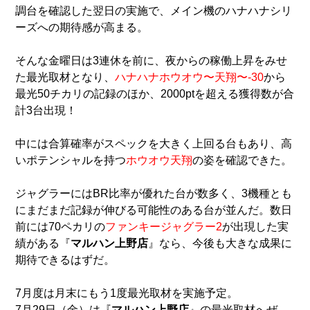
調台を確認した翌日の実施で、メイン機のハナハナシリ
ーズへの期待感が高まる。
そんな金曜日は3連休を前に、夜からの稼働上昇をみせ
た最光取材となり、
ハナハナホウオウ〜天翔〜-30
から
最光50チカリの記録のほか、2000ptを超える獲得数が合
計3台出現！
中には合算確率がスペックを大きく上回る台もあり、高
いポテンシャルを持つ
ホウオウ天翔
の姿を確認できた。
ジャグラーにはBR比率が優れた台が数多く、3機種とも
にまだまだ記録が伸びる可能性のある台が並んだ。数日
前には70ペカリの
ファンキージャグラー2
が出現した実
績がある『
マルハン上野店
』なら、今後も大きな成果に
期待できるはずだ。
7月度は月末にもう1度最光取材を実施予定。
7月29日（金）は『
マルハン上野店
』の最光取材へぜ