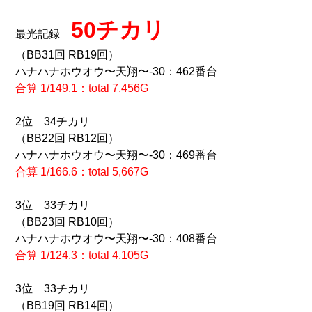
50チカリ
最光記録
（BB31回 RB19回）
ハナハナホウオウ〜天翔〜-30：462番台
合算 1/149.1：total 7,456G
2位 34チカリ
（BB22回 RB12回）
ハナハナホウオウ〜天翔〜-30：469番台
合算 1/166.6：total 5,667G
3位 33チカリ
（BB23回 RB10回）
ハナハナホウオウ〜天翔〜-30：408番台
合算 1/124.3：total 4,105G
3位 33チカリ
（BB19回 RB14回）