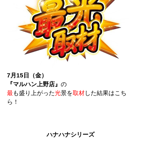
7月15日（金）
『マルハン上野店』
の
最
も盛り上がった
光
景を
取材
した結果はこち
ら！
ハナハナシリーズ