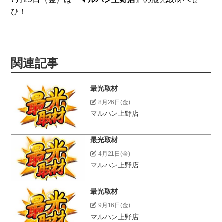
ひ！
関連記事
最光取材
8月26日(金)
マルハン上野店
最光取材
4月21日(金)
マルハン上野店
最光取材
9月16日(金)
マルハン上野店