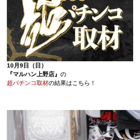
10月9日（日）
『マルハン上野店』
の
超パチンコ取材
の結果はこちら！