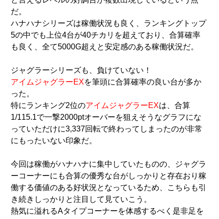
だ。
ハナハナシリーズは稼働状況も良く、ランキングトップ
5の中でも上位4台が40チカリを超えており、合算確率
も良く、全て5000G超えと安定感のある稼働状況だ。
ジャグラーシリーズも、負けていない！
アイムジャグラーEX
を筆頭に合算確率の良い台が多か
った。
特にランキング2位の
アイムジャグラーEX
は、合算
1/115.1で一撃2000ptオーバーを狙えそうなグラフにな
っていただけに3,337回転で終わってしまったのが非常
にもったいない印象だ。
今回は稼働がハナハナに集中していたものの、ジャグラ
ーコーナーにも合算の優秀な台がしっかりと存在おり稼
働する価値のある好状況となっているため、こちらも引
き続きしっかりと注目して見ていこう。
熱気に溢れるAタイプコーナーを体感するべく是非足を