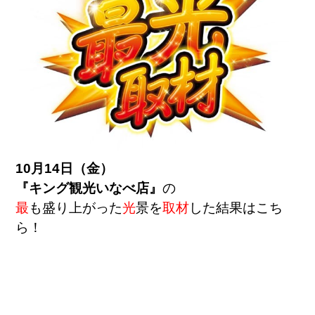
10月14日（金）
『キング観光いなべ店』
の
最
も盛り上がった
光
景を
取材
した結果はこち
ら！