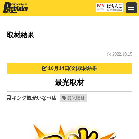
取材結果
2022.10.15
10月14日(金)取材結果
最光取材
キング観光いなべ店
最光取材