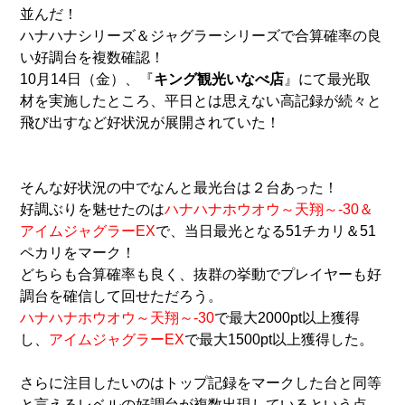
並んだ！
ハナハナシリーズ＆ジャグラーシリーズで合算確率の良
い好調台を複数確認！
10月14日（金）、『
キング観光いなべ店
』にて最光取
材を実施したところ、平日とは思えない高記録が続々と
飛び出すなど好状況が展開されていた！
そんな好状況の中でなんと最光台は２台あった！
好調ぶりを魅せたのは
ハナハナホウオウ～天翔～-30＆
アイムジャグラーEX
で、当日最光となる51チカリ＆51
ペカリをマーク！
どちらも合算確率も良く、抜群の挙動でプレイヤーも好
調台を確信して回せただろう。
ハナハナホウオウ～天翔～-30
で最大2000pt以上獲得
し、
アイムジャグラーEX
で最大1500pt以上獲得した。
さらに注目したいのはトップ記録をマークした台と同等
と言えるレベルの好調台が複数出現しているという点