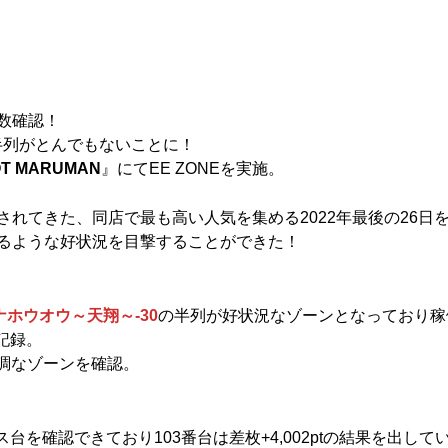
！
数確認！
半列がとんでもないことに！
OT MARUMAN
』にてEE ZONEを実施。
れてきた、同店で最も高い人気を集める2022年最後の26日
るような好状況を目撃することができた！
ナホウオウ～天翔～-30
の半列が好状況なゾーンとなっており稼
を記録。
調なゾーンを確認。
台を確認できており103番台は差枚+4,002ptの結果を出して