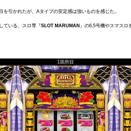
目を引かれたが、Aタイプの安定感は強いものを感じた。
している、スロ専『
SLOT MARUMAN
』の6.5号機やスマス
1箇所目