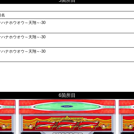
5箇所目
種名
ナハナホウオウ～天翔～‐30
ナハナホウオウ～天翔～‐30
ナハナホウオウ～天翔～‐30
6箇所目