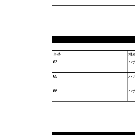
台番
機
63
ハ
65
ハ
66
ハ