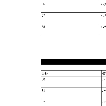
56
ハ
57
ハ
58
ハ
台番
機
60
ハ
61
ハ
62
ハ