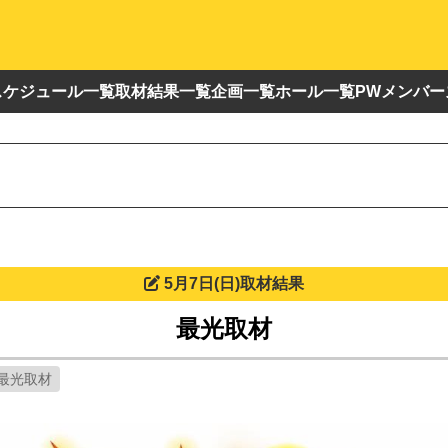
スケジュール一覧
取材結果一覧
企画一覧
ホール一覧
PWメンバー
5月7日(日)取材結果
最光取材
最光取材