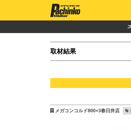
取材結果
メガコンコルド800+3春日井店