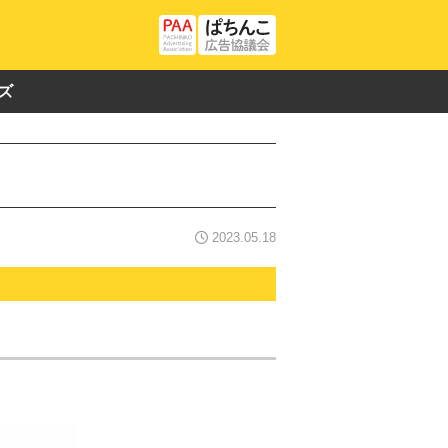
ズ
2023.05.18