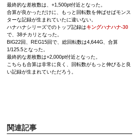
最終的な差枚数は、+1,500pt付近となった。
合算が良かっただけに、もっと回転数を伸ばせばモンス
ターな記録が生まれていたに違いない。
ハナハナシリーズでのトップ記録は
キングハナハナ-30
で、38チカリとなった。
BIG22回、REG15回で、総回転数は4,644G、合算
1/125.5となった。
最終的な差枚数は+2,000pt付近となった。
こちらも合算は非常に良く、回転数がもっと伸びると良
い記録が生まれていただろう。
関連記事