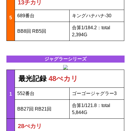
13チカリ
689番台
キングハナハナ-30
5
合算1/184.2：total
BB8回 RB5回
2,394G
ジャグラーシリーズ
最光記録
48
ぺカリ
552番台
ゴーゴージャグラー3
1
合算1/121.8：total
BB27回 RB21回
5,844G
28
ぺカリ