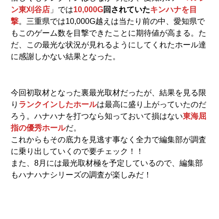
ン東刈谷店
」では
10,000G
回されていた
キンハナを目
撃
。三重県では10,000G越えは当たり前の中、愛知県で
もこのゲーム数を目撃できたことに期待値が高まる。た
だ、この最光な状況が見れるようにしてくれたホール達
に感謝しかない結果となった。
今回初取材となった裏最光取材だったが、結果を見る限
り
ランクインしたホール
は最高に盛り上がっていたのだ
ろう。ハナハナを打つなら知っておいて損はない
東海屈
指の優秀ホール
だ。
これからもその底力を見逃す事なく全力で編集部が調査
に乗り出していくので要チェック！！
また、8月には最光取材極を予定しているので、編集部
もハナハナシリーズの調査が楽しみだ！