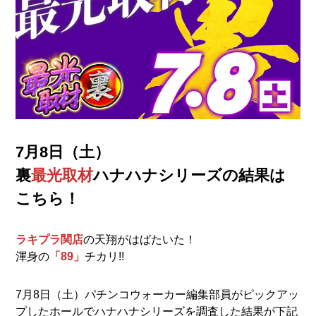
7月8日（土）
裏
最光取材
ハナハナシリーズの結果は
こちら！
ラキプラ関店
の天翔がはばたいた！
渾身の
「89」
チカリ!!
7月8日（土）パチンコウォーカー編集部員がピックアッ
プしたホールでハナハナシリーズを調査した結果が下記