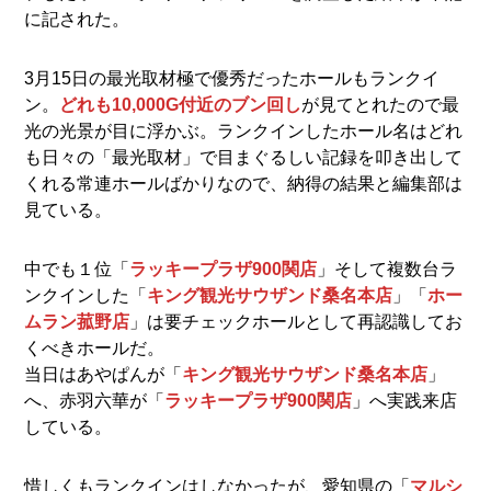
に記された。
3月15日の最光取材極で優秀だったホールもランクイ
ン。
どれも10,000G付近のブン回し
が見てとれたので最
光の光景が目に浮かぶ。ランクインしたホール名はどれ
も日々の「最光取材」で目まぐるしい記録を叩き出して
くれる常連ホールばかりなので、納得の結果と編集部は
見ている。
中でも１位「
ラッキープラザ900関店
」そして複数台ラ
ンクインした「
キング観光サウザンド桑名本店
」「
ホー
ムラン菰野店
」は要チェックホールとして再認識してお
くべきホールだ。
当日はあやぱんが「
キング観光サウザンド桑名本店
」
へ、赤羽六華が「
ラッキープラザ900関店
」へ実践来店
している。
惜しくもランクインはしなかったが、愛知県の「
マルシ