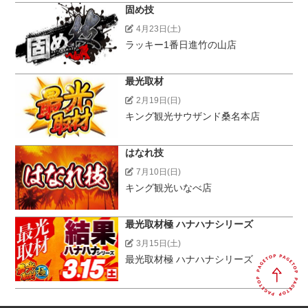
固め技
4月23日(土)
ラッキー1番日進竹の山店
最光取材
2月19日(日)
キング観光サウザンド桑名本店
はなれ技
7月10日(日)
キング観光いなべ店
最光取材極 ハナハナシリーズ
3月15日(土)
最光取材極 ハナハナシリーズ