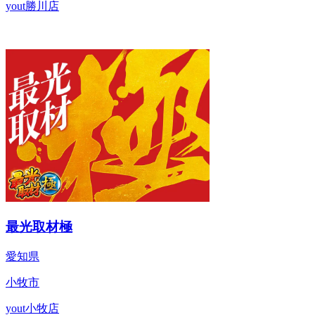
yout勝川店
最光取材極
愛知県
小牧市
yout小牧店