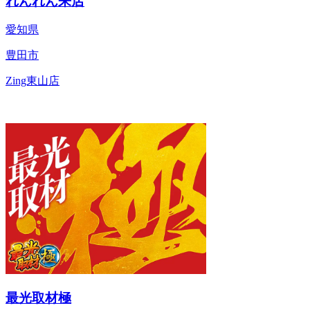
れんれん来店
愛知県
豊田市
Zing東山店
最光取材極