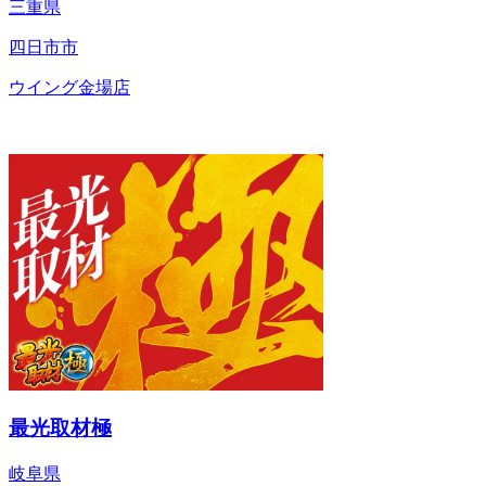
三重県
四日市市
ウイング金場店
最光取材極
岐阜県