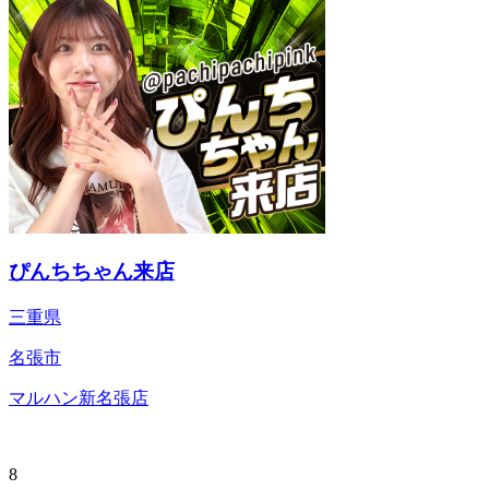
ぴんちちゃん来店
三重県
名張市
マルハン新名張店
8