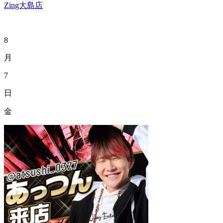
Zing大島店
8
月
7
日
金