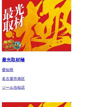
最光取材極
愛知県
名古屋市港区
ジール当知店