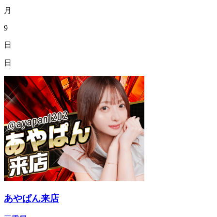
月
9
日
日
あやぱん来店