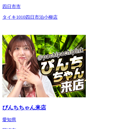
四日市市
タイキ1010四日市泊小柳店
ぴんちちゃん来店
愛知県