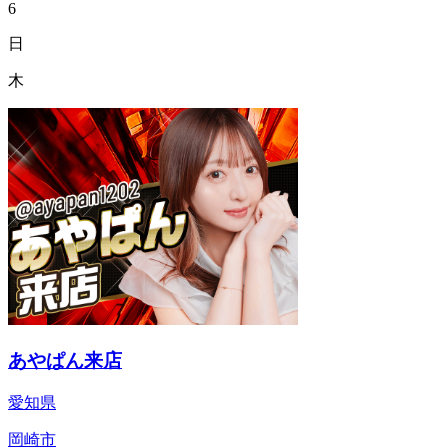
6
日
木
あやぱん来店
愛知県
岡崎市