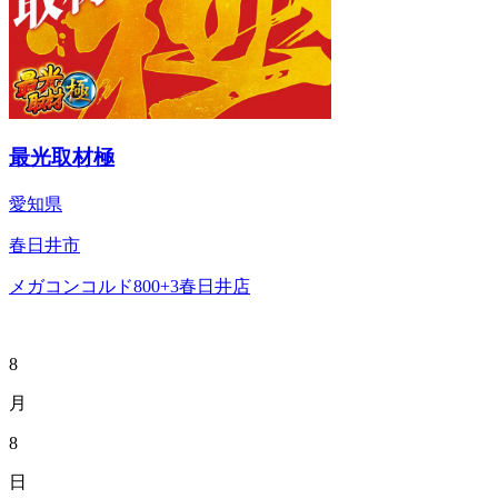
最光取材極
愛知県
春日井市
メガコンコルド800+3春日井店
8
月
8
日