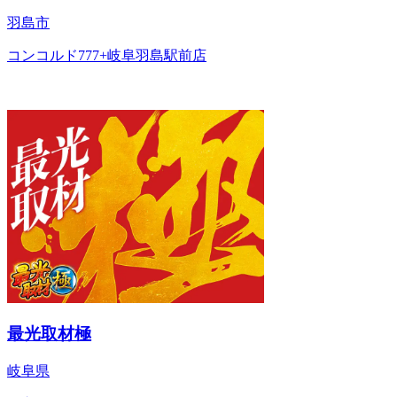
羽島市
コンコルド777+岐阜羽島駅前店
最光取材極
岐阜県