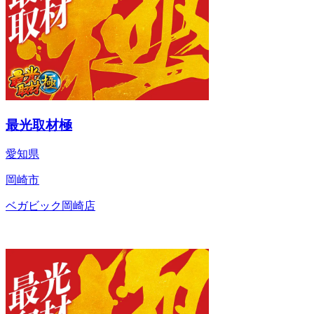
最光取材極
愛知県
岡崎市
ベガビック岡崎店