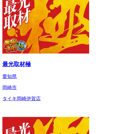
最光取材極
愛知県
岡崎市
タイキ岡崎伊賀店