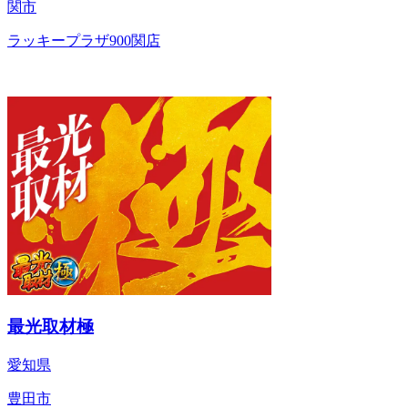
関市
ラッキープラザ900関店
最光取材極
愛知県
豊田市