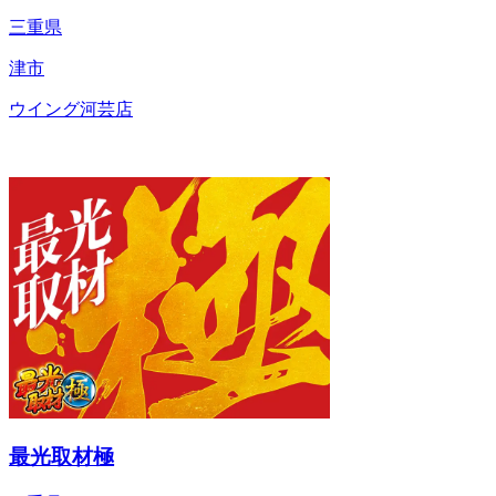
三重県
津市
ウイング河芸店
最光取材極