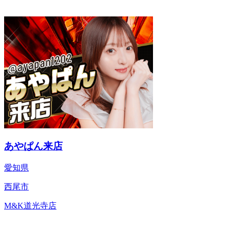
あやぱん来店
愛知県
西尾市
M&K道光寺店