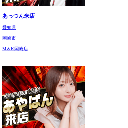
あっつん来店
愛知県
岡崎市
M＆K岡崎店