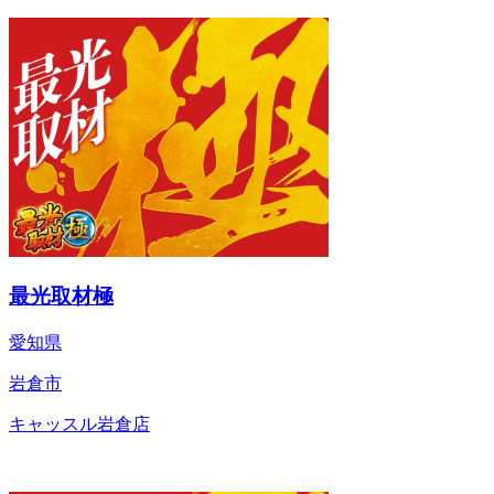
最光取材極
愛知県
岩倉市
キャッスル岩倉店