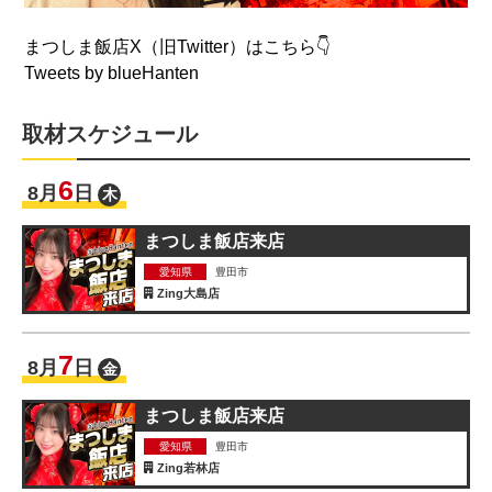
まつしま飯店X（旧Twitter）はこちら👇
Tweets by blueHanten
取材スケジュール
6
8
月
日
木
まつしま飯店来店
愛知県
豊田市
Zing大島店
7
8
月
日
金
まつしま飯店来店
愛知県
豊田市
Zing若林店