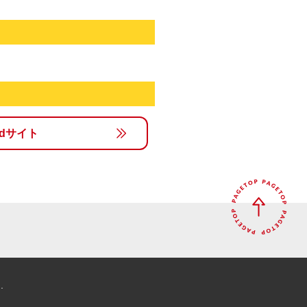
rldサイト
.