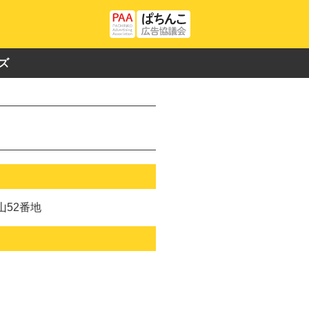
ズ
52番地