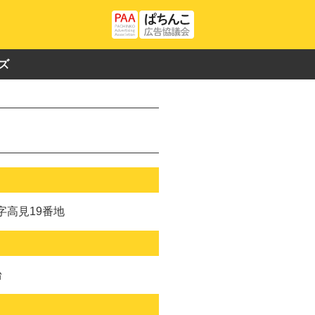
ズ
字高見19番地
台