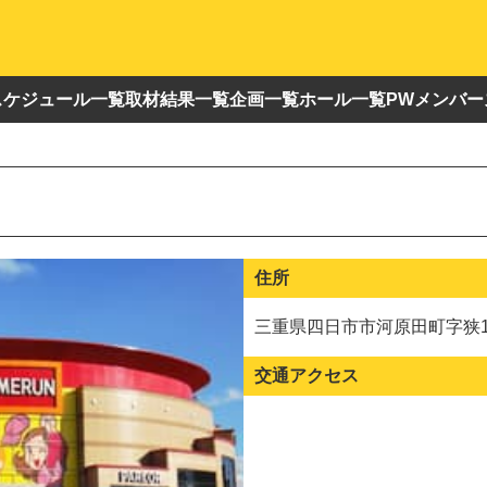
スケジュール一覧
取材結果一覧
企画一覧
ホール一覧
PWメンバー
住所
三重県四日市市河原田町字狭12
交通アクセス