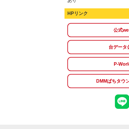
あり
HPリンク
公式w
台データ
P-Wo
DMMぱちタウ