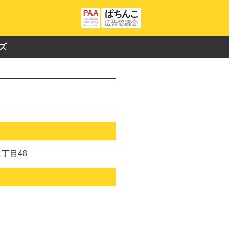
ズ
丁目48