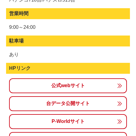
営業時間
9:00～24:00
駐車場
あり
HPリンク
公式webサイト
台データ公開サイト
P-Worldサイト