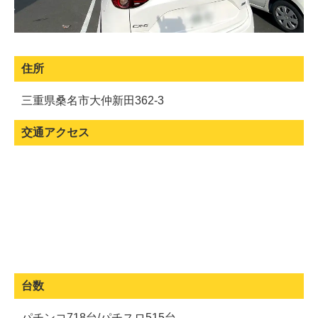
住所
三重県桑名市大仲新田362-3
交通アクセス
台数
パチンコ718台/パチスロ515台