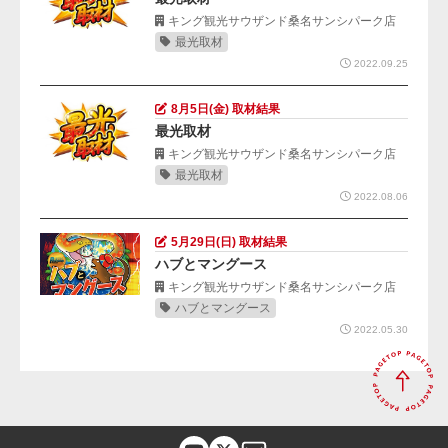
キング観光サウザンド桑名サンシパーク店
最光取材
2022.09.25
8月5日(金) 取材結果
最光取材
キング観光サウザンド桑名サンシパーク店
最光取材
2022.08.06
5月29日(日) 取材結果
ハブとマングース
キング観光サウザンド桑名サンシパーク店
ハブとマングース
2022.05.30