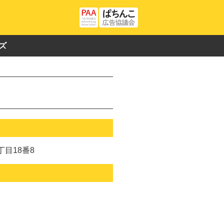
ズ
目18番8