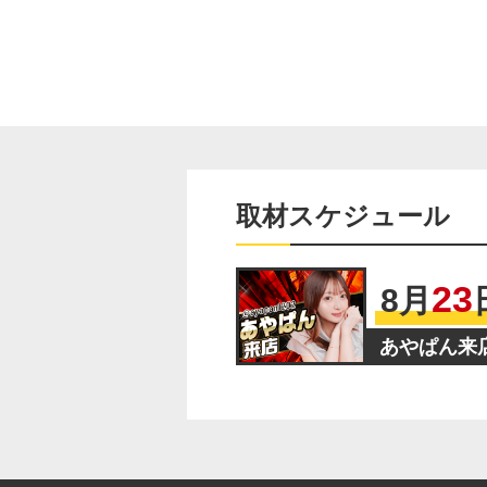
取材スケジュール
23
8
月
あやぱん来