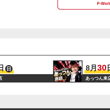
P-Wo
30
日
8
月
日
店
あっつん来