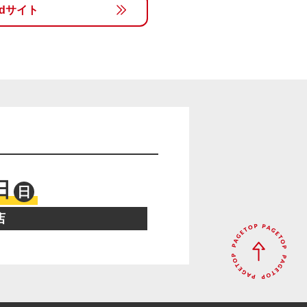
rldサイト
日
日
店