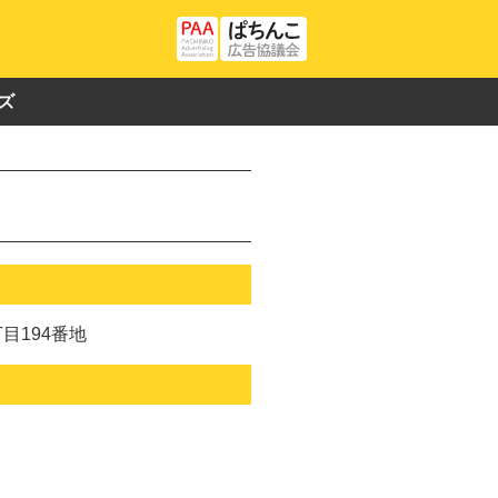
ズ
目194番地