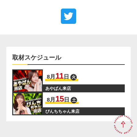
取材スケジュール
11
8
月
日
火
あやぱん来店
15
8
月
日
土
ぴんちちゃん来店