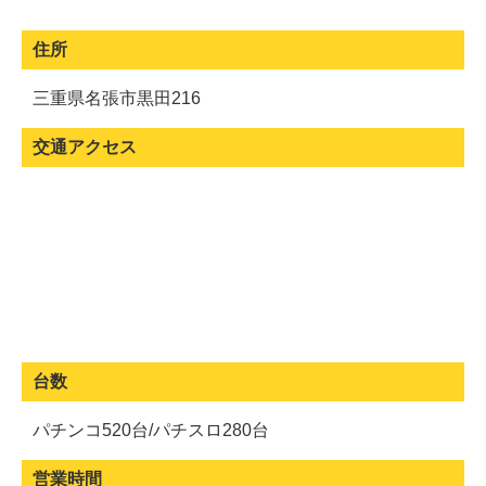
住所
三重県名張市黒田216
交通アクセス
台数
パチンコ520台/パチスロ280台
営業時間