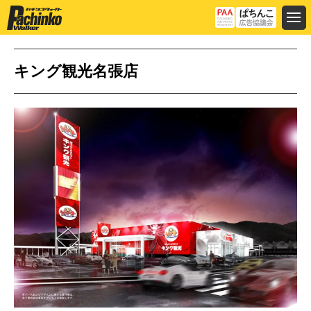
キング観光名張店