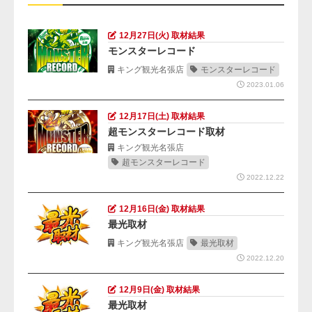
12月27日(火) 取材結果
モンスターレコード
キング観光名張店
モンスターレコード
2023.01.06
12月17日(土) 取材結果
超モンスターレコード取材
キング観光名張店
超モンスターレコード
2022.12.22
12月16日(金) 取材結果
最光取材
キング観光名張店
最光取材
2022.12.20
12月9日(金) 取材結果
最光取材