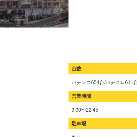
台数
パチンコ654台/パチスロ611
営業時間
9:00〜22:45
駐車場