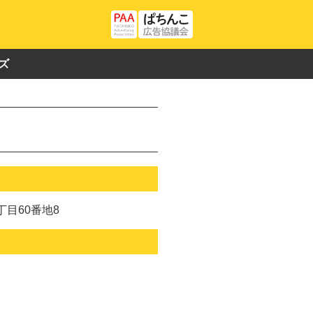
ズ
目60番地8