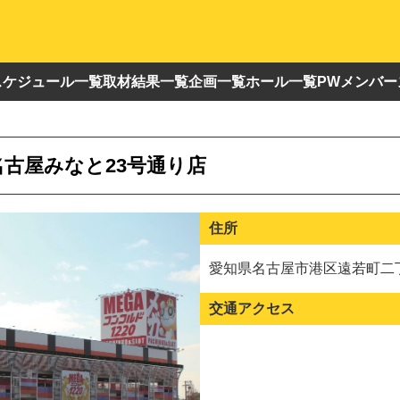
スケジュール一覧
取材結果一覧
企画一覧
ホール一覧
PWメンバー
名古屋みなと23号通り店
住所
愛知県名古屋市港区遠若町二丁
交通アクセス