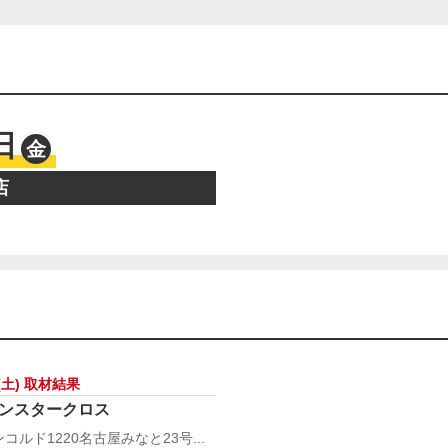
日
金
店
(土) 取材結果
ンスタークロス
コルド1220名古屋みなと23号...