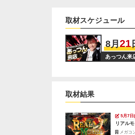
取材スケジュール
21
8
月
あっつん来
取材結果
5月7日
リアルモ
メガコン