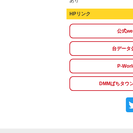
あり
HPリンク
公式w
台データ
P-Wo
DMMぱちタウ