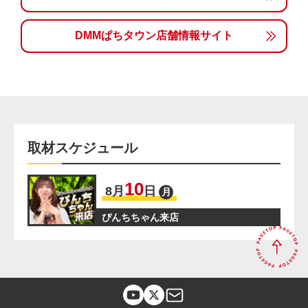
DMMぱちタウン店舗情報サイト
取材スケジュール
10
8
月
日
月
ぴんちちゃん来店