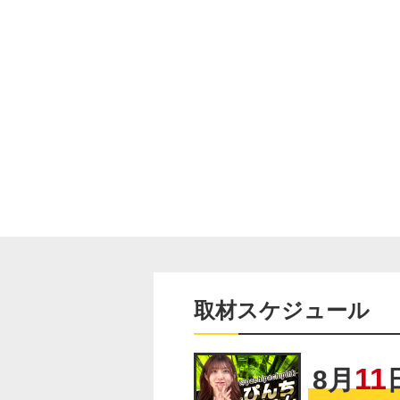
取材スケジュール
11
8
月