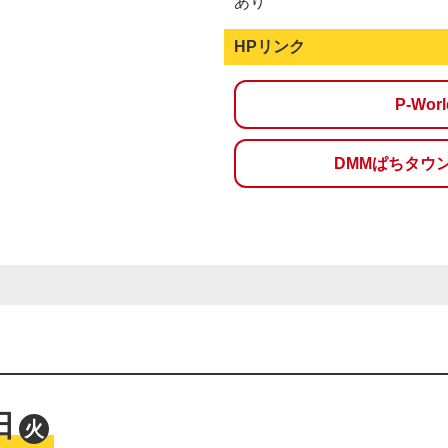
あり
HPリンク
P-Wo
DMMぱちタウ
日
火