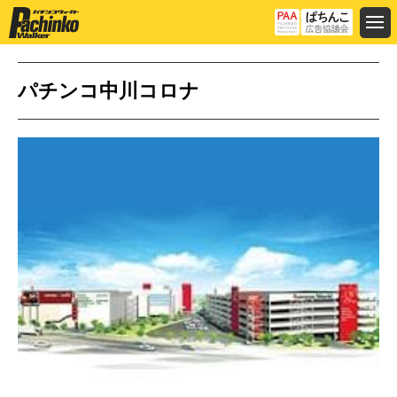
パチンコ中川コロナ