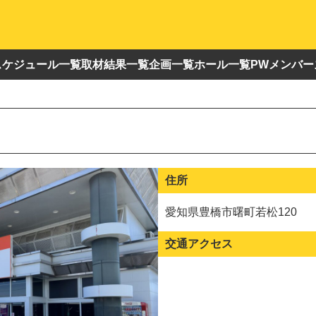
スケジュール一覧
取材結果一覧
企画一覧
ホール一覧
PWメンバー
住所
愛知県豊橋市曙町若松120
交通アクセス