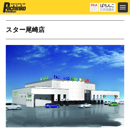
スター尾崎店