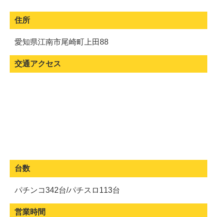
住所
愛知県江南市尾崎町上田88
交通アクセス
台数
パチンコ342台/パチスロ113台
営業時間