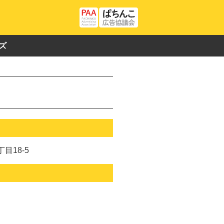
ズ
目18-5