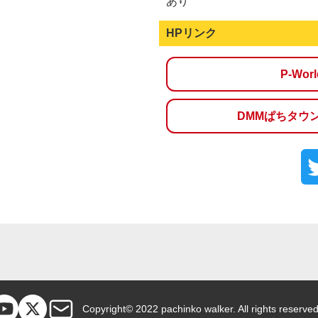
あり
HPリンク
P-Wo
DMMぱちタウ
Copyright© 2022 pachinko walker. All rights reserved