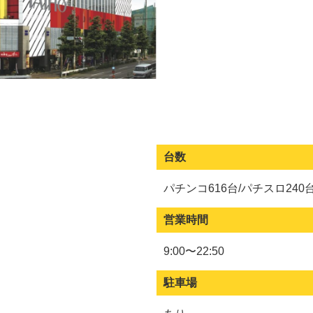
台数
パチンコ616台/パチスロ240
営業時間
9:00〜22:50
駐車場