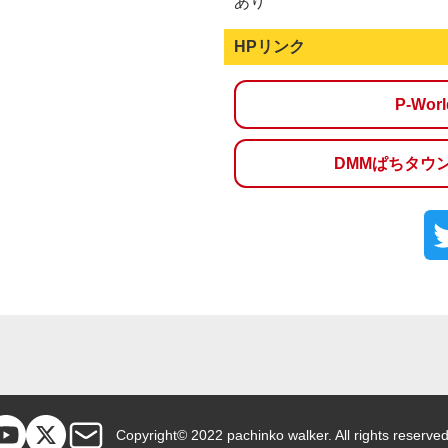
あり
HPリンク
P-Wo
DMMぱちタウ
Copyright© 2022 pachinko walker. All rights reserved