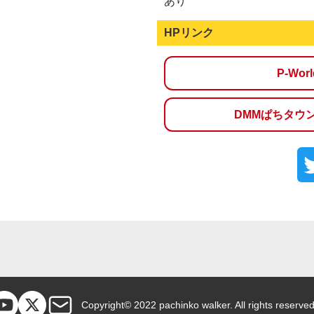
あり
HPリンク
P-Wo
DMMぱちタウ
Copyright© 2022 pachinko walker. All rights reserved