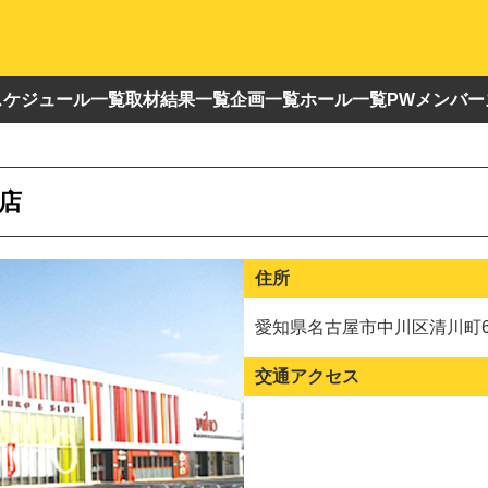
スケジュール一覧
取材結果一覧
企画一覧
ホール一覧
PWメンバー
店
住所
愛知県名古屋市中川区清川町6
交通アクセス