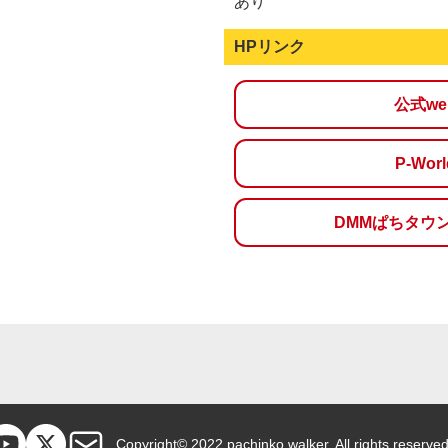
あり
HPリンク
公式w
P-Wo
DMMぱちタウ
Copyright© 2022 pachinko walker. All rights reserved