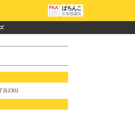
ズ
目2301