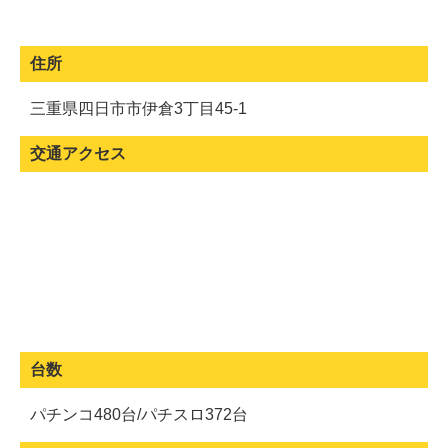
住所
三重県四日市市伊倉3丁目45-1
交通アクセス
台数
パチンコ480台/パチスロ372台