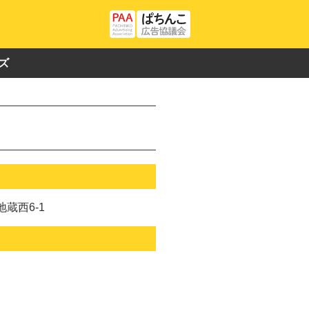
ズ
蔵西6-1