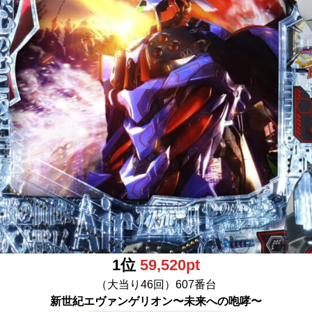
1位
59,520pt
（大当り46回）607番台
新世紀エヴァンゲリオン〜未来への咆哮〜