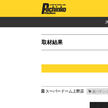
取材結果
スーパードーム上野店
超パチン