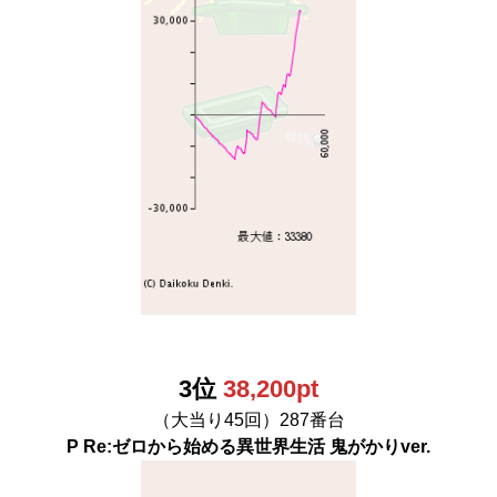
3位
38,200pt
（大当り45回）287番台
P Re:ゼロから始める異世界生活 鬼がかりver.