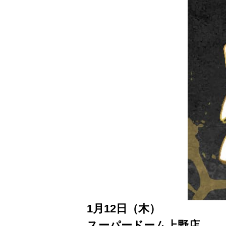
1月12日（木）
スーパードーム上野店