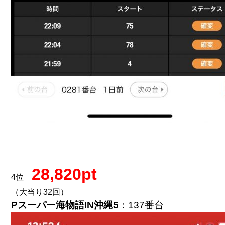
28,820pt
4位
（大当り32回）
Pスーパー海物語IN沖縄5
：137番台