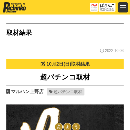
取材結果
2022.10.03
10月2日(日)取材結果
超パチンコ取材
マルハン上野店
超パチンコ取材