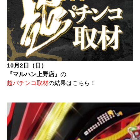
10月2日（日）
『マルハン上野店』
の
超パチンコ取材
の結果はこちら！