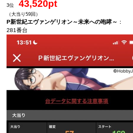
43,520pt
3位
（大当り59回）
P新世紀エヴァンゲリオン～未来への咆哮～
：
281番台