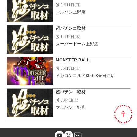
9月11日(日)
マルハン上野店
超パチンコ取材
1月12日(木)
スーパードーム上野店
MONSTER BALL
8月13日(土)
メガコンコルド800+3春日井店
超パチンコ取材
3月4日(土)
マルハン上野店